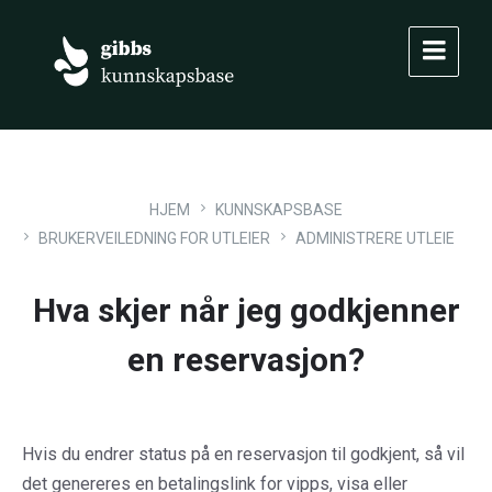
Skip
Skip
Skip
to
to
to
content
main
footer
navigation
HJEM
KUNNSKAPSBASE
BRUKERVEILEDNING FOR UTLEIER
ADMINISTRERE UTLEIE
Hva skjer når jeg godkjenner
en reservasjon?
Hvis du endrer status på en reservasjon til godkjent, så vil
det genereres en betalingslink for vipps, visa eller