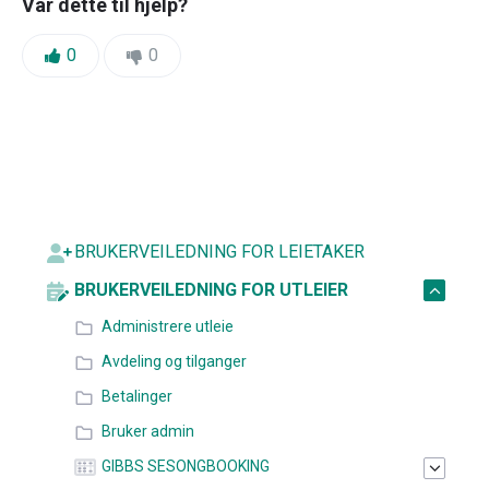
Var dette til hjelp?
Likes:
Dislikes:
0
0
BRUKERVEILEDNING FOR LEIETAKER
BRUKERVEILEDNING FOR UTLEIER
Administrere utleie
Avdeling og tilganger
Betalinger
Bruker admin
GIBBS SESONGBOOKING