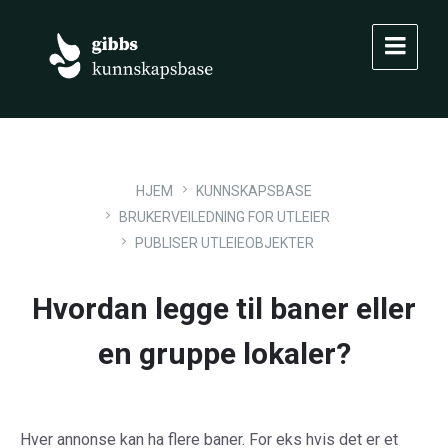
Skip
Skip
Skip
to
to
to
content
main
footer
navigation
HJEM
KUNNSKAPSBASE
BRUKERVEILEDNING FOR UTLEIER
PUBLISER UTLEIEOBJEKTER
Hvordan legge til baner eller
en gruppe lokaler?
Hver annonse kan ha flere baner. For eks hvis det er et