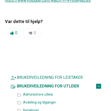
https://www.youtube.com/watch?v=RY6tBHBj2Bs
Var dette til hjelp?
Likes:
Dislikes:
0
0
BRUKERVEILEDNING FOR LEIETAKER
BRUKERVEILEDNING FOR UTLEIER
Administrere utleie
Avdeling og tilganger
Betalinger