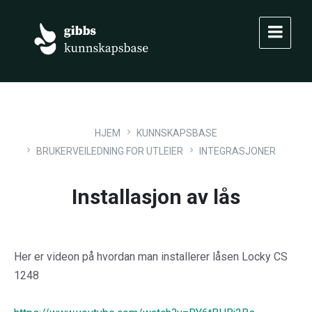
Skip
Skip
Skip
to
to
to
content
main
footer
navigation
HJEM
KUNNSKAPSBASE
BRUKERVEILEDNING FOR UTLEIER
INTEGRASJONER
Installasjon av lås
Her er videon på hvordan man installerer låsen Locky CS
1248