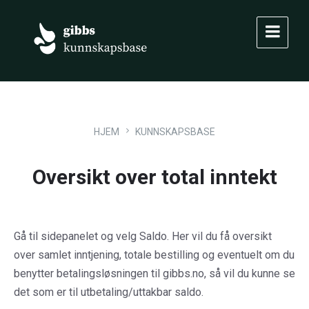
Skip
Skip
Skip
to
to
to
content
main
footer
navigation
HJEM
KUNNSKAPSBASE
Oversikt over total inntekt
Gå til sidepanelet og velg Saldo. Her vil du få oversikt
over samlet inntjening, totale bestilling og eventuelt om du
benytter betalingsløsningen til gibbs.no, så vil du kunne se
det som er til utbetaling/uttakbar saldo.