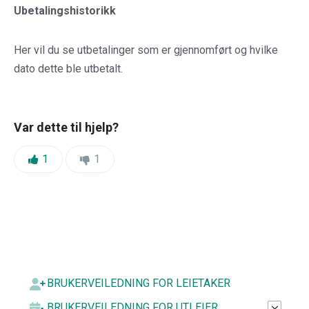
Ubetalingshistorikk
Her vil du se utbetalinger som er gjennomført og hvilke
dato dette ble utbetalt.
Var dette til hjelp?
Likes:
Dislikes:
1
1
BRUKERVEILEDNING FOR LEIETAKER
BRUKERVEILEDNING FOR UTLEIER